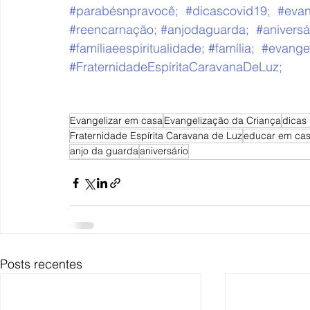
#
parabésnpravocê;  
#dicascovid19
;  
#evan
#
reencarnação; 
#anjodaguarda
;  
#
aniversár
#famíliaeespiritualidade
; 
#família
;  
#evange
#FraternidadeEspíritaCaravanaDeLuz
; 
Evangelizar em casa
Evangelização da Criança
dicas
Fraternidade Espírita Caravana de Luz
educar em ca
anjo da guarda
aniversário
Posts recentes