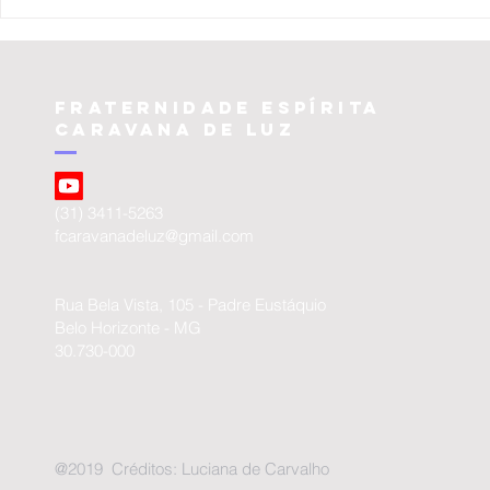
Amor aos
deus e
animais
unive
Fraternidade Espírita
Caravana de luz
(31) 3411-5263
fcaravanadeluz@gmail.com
Rua Bela Vista, 105 - Padre Eustáquio
Belo Horizonte - MG
30.730-000
@2019 Créditos: Luciana de Carvalho