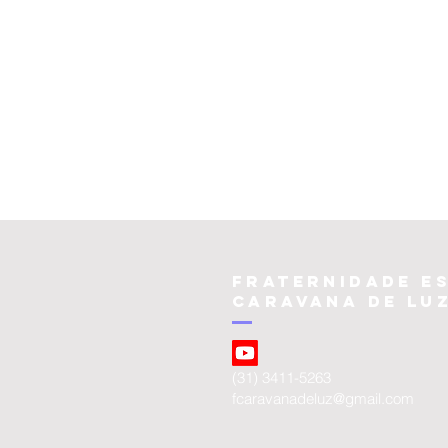
Fraternidade Es
Caravana de lu
(31) 3411-5263
fcaravanadeluz@gmail.com