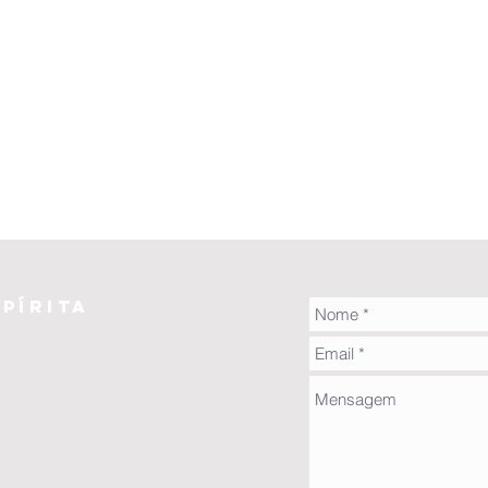
pírita
z