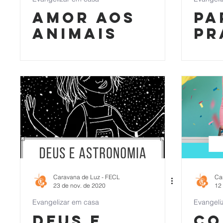
Amor aos
pa
animais
pr
Caravana de Luz - FECL
Ca
23 de nov. de 2020
12 
Evangelizar em casa
Evangeli
Deus e
co