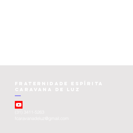
Fraternidade Espírita
Caravana de luz
(31) 3411-5263
fcaravanadeluz@gmail.com