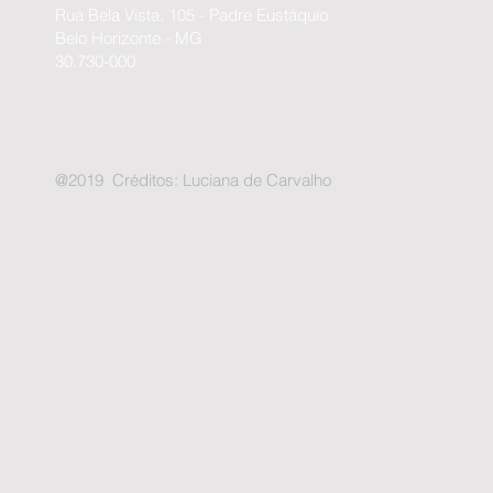
Rua Bela Vista, 105 - Padre Eustáquio
Belo Horizonte - MG
30.730-000
@2019 Créditos: Luciana de Carvalho